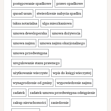
postępowanie spadkowe
prawo spadkowe
quoad usum
stwierdzenie nabycia spadku
taksa notarialna
ulga mieszkaniowa
umowa deweloperska
umowa dożywocia
umowa najmu
umowa najmu okazjonalnego
umowa przedwstępna
uregulowanie stanu prawnego
użytkowanie wieczyste
wpis do księgi wieczystej
wynagrodzenie od gminy
wypowiedzenie najmu
zadatek
zadatek umowa przedwstępna odstąpienie
zakup nieruchomości
zasiedzenie