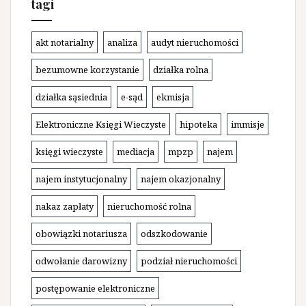
tagi
akt notarialny
analiza
audyt nieruchomości
bezumowne korzystanie
działka rolna
działka sąsiednia
e-sąd
ekmisja
Elektroniczne Księgi Wieczyste
hipoteka
immisje
księgi wieczyste
mediacja
mpzp
najem
najem instytucjonalny
najem okazjonalny
nakaz zapłaty
nieruchomość rolna
obowiązki notariusza
odszkodowanie
odwołanie darowizny
podział nieruchomości
postępowanie elektroniczne