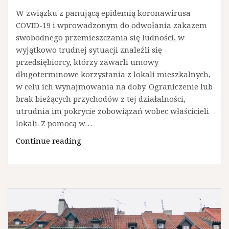
W związku z panującą epidemią koronawirusa
COVID-19 i wprowadzonym do odwołania zakazem
swobodnego przemieszczania się ludności, w
wyjątkowo trudnej sytuacji znaleźli się
przedsiębiorcy, którzy zawarli umowy
długoterminowe korzystania z lokali mieszkalnych,
w celu ich wynajmowania na doby. Ograniczenie lub
brak bieżących przychodów z tej działalności,
utrudnia im pokrycie zobowiązań wobec właścicieli
lokali. Z pomocą w…
Żądanie
Continue reading
obniżenia
czynszu
na
podstawie
przepisów
o
dzierżawie