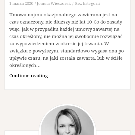
1 marca 2020
Joanna Wieczorek
Bez kategorii
Umowa najmu okazjonalnego zawierana jest na
czas oznaczony, nie dłuższy niż lat 10. Co do zasady
więc, jak w przypadku każdej umowy zawartej na
czas określony, nie można jej swobodnie rozwiązać
za wypowiedzeniem w okresie jej trwania. W
związku z powyższym, standardowo wygasa ona po
upływie czasu, na jaki została zawarta, lub w ściśle
określonych…
Wypowiedzenie
Continue reading
umowy
najmu
okazjonalnego
–
jak
uregulować
tę
kwestię