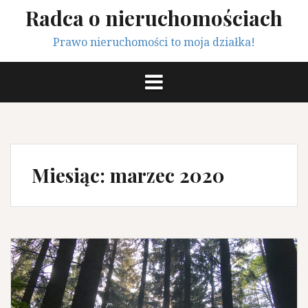
Przeskocz
Radca o nieruchomościach
do
treści
Prawo nieruchomości to moja działka!
Miesiąc:
marzec 2020