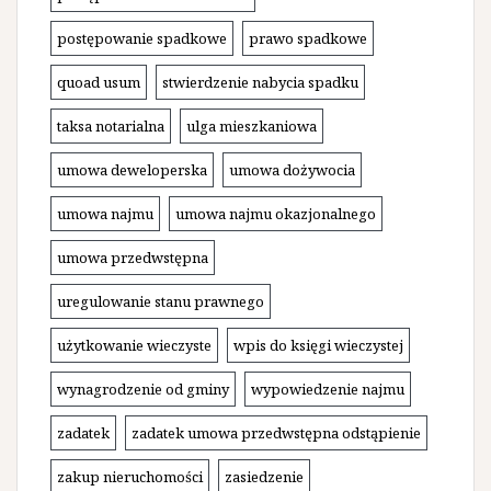
postępowanie spadkowe
prawo spadkowe
quoad usum
stwierdzenie nabycia spadku
taksa notarialna
ulga mieszkaniowa
umowa deweloperska
umowa dożywocia
umowa najmu
umowa najmu okazjonalnego
umowa przedwstępna
uregulowanie stanu prawnego
użytkowanie wieczyste
wpis do księgi wieczystej
wynagrodzenie od gminy
wypowiedzenie najmu
zadatek
zadatek umowa przedwstępna odstąpienie
zakup nieruchomości
zasiedzenie