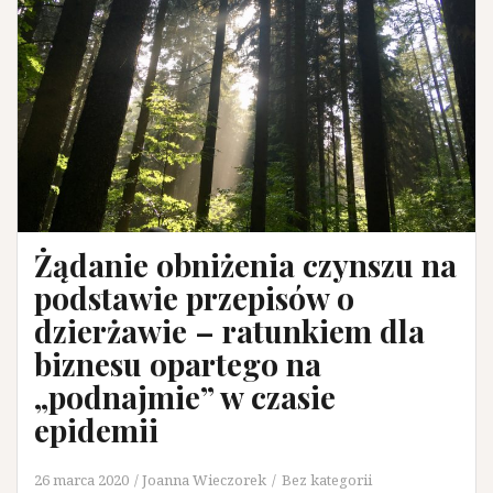
Żądanie obniżenia czynszu na
podstawie przepisów o
dzierżawie – ratunkiem dla
biznesu opartego na
„podnajmie” w czasie
epidemii
26 marca 2020
Joanna Wieczorek
Bez kategorii