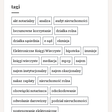
tagi
akt notarialny
analiza
audyt nieruchomości
bezumowne korzystanie
działka rolna
działka sąsiednia
e-sąd
ekmisja
Elektroniczne Księgi Wieczyste
hipoteka
immisje
księgi wieczyste
mediacja
mpzp
najem
najem instytucjonalny
najem okazjonalny
nakaz zapłaty
nieruchomość rolna
obowiązki notariusza
odszkodowanie
odwołanie darowizny
podział nieruchomości
postępowanie elektroniczne