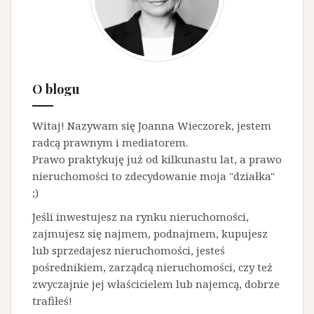
i
nie
popełnić
często
występujących
O blogu
w
umowach
Witaj! Nazywam się Joanna Wieczorek, jestem
błędów
radcą prawnym i mediatorem.
Prawo praktykuję już od kilkunastu lat, a prawo
nieruchomości to zdecydowanie moja "działka"
;)
Jeśli inwestujesz na rynku nieruchomości,
zajmujesz się najmem, podnajmem, kupujesz
lub sprzedajesz nieruchomości, jesteś
pośrednikiem, zarządcą nieruchomości, czy też
zwyczajnie jej właścicielem lub najemcą, dobrze
trafiłeś!