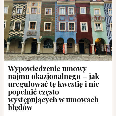
–
ratunkiem
dla
biznesu
opartego
na
„podnajmie”
w
czasie
epidemii
Wypowiedzenie umowy
najmu okazjonalnego – jak
uregulować tę kwestię i nie
popełnić często
występujących w umowach
błędów