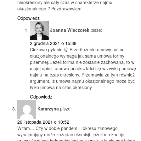
nieokreslony ale cały czas w charekterze najmu
okazjonalnego ? Pozdrawawiam
Odpowiedz
Joanna Wieczorek
pisze:
2 grudnia 2021 o 15:38
Ciekawe pytanie 🙂 Przedłużenie umowy najmu
okazjonalnego wymaga jak sama umowa formy
pisemnej. Jeżeli forma nie zostanie zachowana, to w
mojej opinii, umowa przekształci się w zwykłą umowę
najmu na czas określony. Przemawia za tym również
argument, iż umowa najmu okazjonalnego może być
tylko umową na czas określony
Odpowiedz
Katarzyna
pisze:
26 listopada 2021 o 10:52
Witam… Czy w dobie pandemii i okresu zimowego
wynajmujący może zażądać eksmisji, jeżeli ma kaucję
przewyższająca jednomiesięczny czynsz, a ja się spóźniam