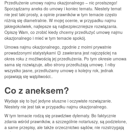
Przedłużenie umowy najmu okazjonalnego – nic prostszego!
Sporządzamy aneks do umowy i koniec tematu. Niestety temat
nie jest taki prosty, a opinie prawników w tym temacie często
różnią się diametralnie. W mojej ocenie, w przypadku najmu
jakiegokolwiek, najlepsze są najbezpieczniejsze rozwiązania.
Opiszę Wam, co zrobić kiedy chcemy przedłużyć umowę najmu
okazjonalnego i mieć w tym temacie spokój.
Umowa najmu okazjonalnego, zgodnie z moimi prywatnie
prowadzonymi statystykami 😉 zawierana jest najczęściej na
okres roku z możliwością jej przedłużenia. Po tym okresie umowa
sama się rozwiązuje, albo strony przedłużają umowę. I niby
wszystko jasne, przedłużamy umowę o kolejny rok, jednak
pojawiają się wątpliwości..
Co z aneksem?
Wydaje się to być jedyne słuszne i oczywiste rozwiązanie.
Niestety nie jest tak w przypadku najmu okazjonalnego.
W tym temacie rodzą się prawdziwe dylematy. Bo faktycznie
zdania wśród prawników, a szczególnie notariuszy, są podzielone,
a same przepisy, ale także orzecznictwo sądów, nie rozstrzygają