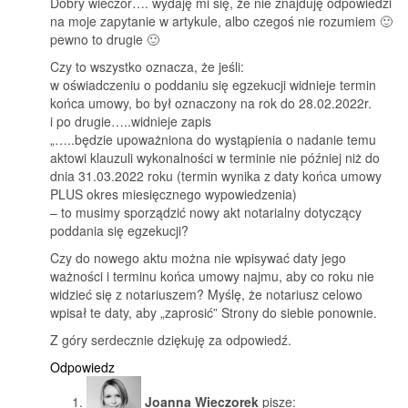
Dobry wieczór…. wydaję mi się, że nie znajduję odpowiedzi
na moje zapytanie w artykule, albo czegoś nie rozumiem 🙂
pewno to drugie 🙂
Czy to wszystko oznacza, że jeśli:
w oświadczeniu o poddaniu się egzekucji widnieje termin
końca umowy, bo był oznaczony na rok do 28.02.2022r.
i po drugie…..widnieje zapis
„…..będzie upoważniona do wystąpienia o nadanie temu
aktowi klauzuli wykonalności w terminie nie później niż do
dnia 31.03.2022 roku (termin wynika z daty końca umowy
PLUS okres miesięcznego wypowiedzenia)
– to musimy sporządzić nowy akt notarialny dotyczący
poddania się egzekucji?
Czy do nowego aktu można nie wpisywać daty jego
ważności i terminu końca umowy najmu, aby co roku nie
widzieć się z notariuszem? Myślę, że notariusz celowo
wpisał te daty, aby „zaprosić” Strony do siebie ponownie.
Z góry serdecznie dziękuję za odpowiedź.
Odpowiedz
Joanna Wieczorek
pisze: