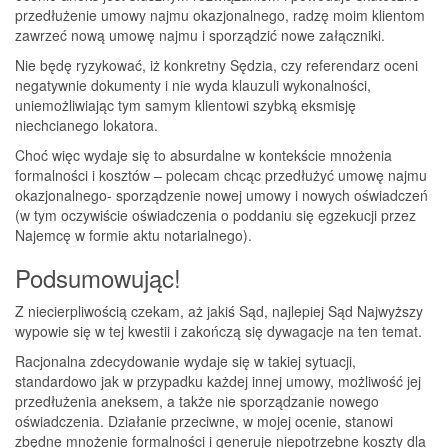
przedłużenie umowy najmu okazjonalnego, radzę moim klientom
zawrzeć nową umowę najmu i sporządzić nowe załączniki.
Nie będę ryzykować, iż konkretny Sędzia, czy referendarz oceni
negatywnie dokumenty i nie wyda klauzuli wykonalności,
uniemożliwiając tym samym klientowi szybką eksmisję
niechcianego lokatora.
Choć więc wydaje się to absurdalne w kontekście mnożenia
formalności i kosztów – polecam chcąc przedłużyć umowę najmu
okazjonalnego- sporządzenie nowej umowy i nowych oświadczeń
(w tym oczywiście oświadczenia o poddaniu się egzekucji przez
Najemcę w formie aktu notarialnego).
Podsumowując!
Z niecierpliwością czekam, aż jakiś Sąd, najlepiej Sąd Najwyższy
wypowie się w tej kwestii i zakończą się dywagacje na ten temat.
Racjonalna zdecydowanie wydaje się w takiej sytuacji,
standardowo jak w przypadku każdej innej umowy, możliwość jej
przedłużenia aneksem, a także nie sporządzanie nowego
oświadczenia. Działanie przeciwne, w mojej ocenie, stanowi
zbędne mnożenie formalności i generuje niepotrzebne koszty dla