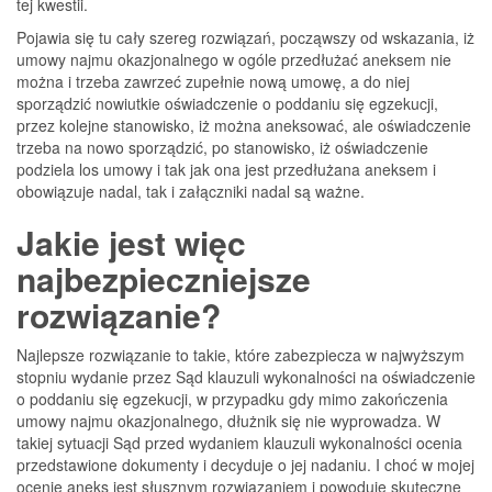
tej kwestii.
Pojawia się tu cały szereg rozwiązań, począwszy od wskazania, iż
umowy najmu okazjonalnego w ogóle przedłużać aneksem nie
można i trzeba zawrzeć zupełnie nową umowę, a do niej
sporządzić nowiutkie oświadczenie o poddaniu się egzekucji,
przez kolejne stanowisko, iż można aneksować, ale oświadczenie
trzeba na nowo sporządzić, po stanowisko, iż oświadczenie
podziela los umowy i tak jak ona jest przedłużana aneksem i
obowiązuje nadal, tak i załączniki nadal są ważne.
Jakie jest więc
najbezpieczniejsze
rozwiązanie?
Najlepsze rozwiązanie to takie, które zabezpiecza w najwyższym
stopniu wydanie przez Sąd klauzuli wykonalności na oświadczenie
o poddaniu się egzekucji, w przypadku gdy mimo zakończenia
umowy najmu okazjonalnego, dłużnik się nie wyprowadza. W
takiej sytuacji Sąd przed wydaniem klauzuli wykonalności ocenia
przedstawione dokumenty i decyduje o jej nadaniu. I choć w mojej
ocenie aneks jest słusznym rozwiązaniem i powoduje skuteczne