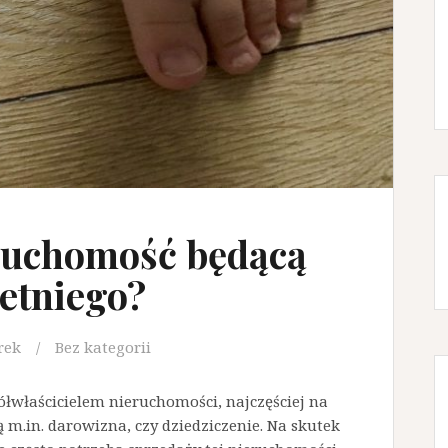
eruchomość będącą
etniego?
rek
Bez kategorii
półwłaścicielem nieruchomości, najczęściej na
 m.in. darowizna, czy dziedziczenie. Na skutek