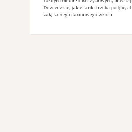
różnych okoliczności życiowych, powstaj
Dowiedz się, jakie kroki trzeba podjąć, a
załączonego darmowego wzoru.