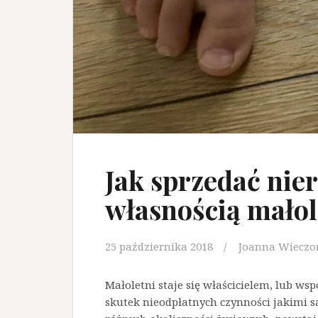
Jak sprzedać ni
własnością małol
25 października 2018
Joanna Wieczo
Małoletni staje się właścicielem, lub ws
skutek nieodpłatnych czynności jakimi są