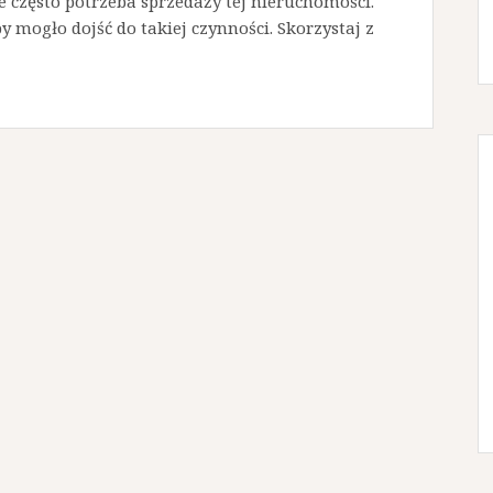
e często potrzeba sprzedaży tej nieruchomości.
by mogło dojść do takiej czynności. Skorzystaj z