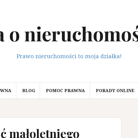
a o nieruchomoś
Prawo nieruchomości to moja działka!
ÓWNA
BLOG
POMOC PRAWNA
PORADY ONLINE
ć małoletniego