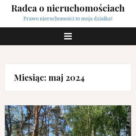
Przeskocz
Radca o nieruchomościach
do
treści
Prawo nieruchomości to moja działka!
Miesiąc:
maj 2024