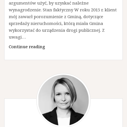
argumentów użyć, by uzyskać należne
wynagrodzenie. Stan faktyczny W roku 2015 r. klient
mój zawarł porozumienie z Gminą, dotyczące
sprzedaży nieruchomości, którą miała Gmina
wykorzystać do urządzenia drogi publicznej. Z
uwagi…
Jak
Continue reading
uzyskać
wynagrodzenie
za
bezumowne
korzystanie
z
nieruchomości
przez
Gminę?