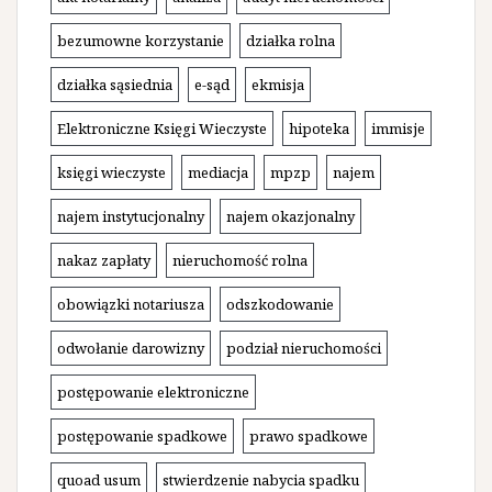
bezumowne korzystanie
działka rolna
działka sąsiednia
e-sąd
ekmisja
Elektroniczne Księgi Wieczyste
hipoteka
immisje
księgi wieczyste
mediacja
mpzp
najem
najem instytucjonalny
najem okazjonalny
nakaz zapłaty
nieruchomość rolna
obowiązki notariusza
odszkodowanie
odwołanie darowizny
podział nieruchomości
postępowanie elektroniczne
postępowanie spadkowe
prawo spadkowe
quoad usum
stwierdzenie nabycia spadku