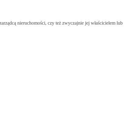
mieszkaniowej,
a
umowa
deweloperska
zarządcą nieruchomości, czy też zwyczajnie jej właścicielem lub