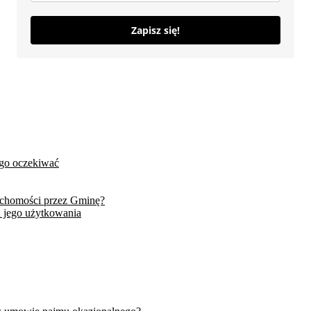
Zapisz się!
ego oczekiwać
uchomości przez Gminę?
 jego użytkowania