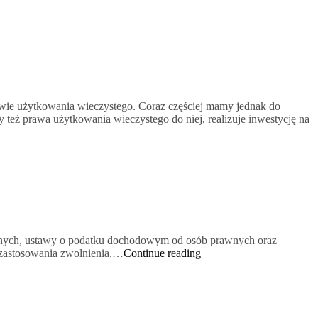
stawie użytkowania wieczystego. Coraz częściej mamy jednak do
y też prawa użytkowania wieczystego do niej, realizuje inwestycję na
ycznych, ustawy o podatku dochodowym od osób prawnych oraz
Zmiany
w zastosowania zwolnienia,…
Continue reading
w
zakresie
korzystania
z
ulgi