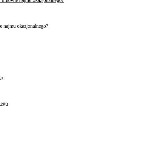
w umowie najmu okazjonalnego?
e najmu okazjonalnego?
go
nego