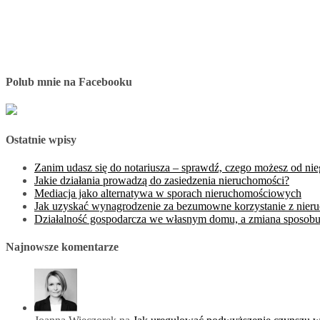
Polub mnie na Facebooku
Ostatnie wpisy
Zanim udasz się do notariusza – sprawdź, czego możesz od ni
Jakie działania prowadzą do zasiedzenia nieruchomości?
Mediacja jako alternatywa w sporach nieruchomościowych
Jak uzyskać wynagrodzenie za bezumowne korzystanie z nier
Działalność gospodarcza we własnym domu, a zmiana sposobu
Najnowsze komentarze