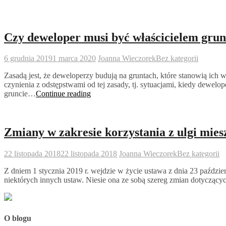
Czy deweloper musi być właścicielem grun
6 grudnia 2019
1 marca 2020
Joanna Wieczorek
Bez kategorii
Zasadą jest, że deweloperzy budują na gruntach, które stanowią ich
czynienia z odstępstwami od tej zasady, tj. sytuacjami, kiedy dewel
Czy
gruncie…
Continue reading
deweloper
musi
być
właścicielem
Zmiany w zakresie korzystania z ulgi mie
gruntu,
na
22 listopada 2018
22 listopada 2018
Joanna Wieczorek
Bez kategorii
którym
buduje?
Z dniem 1 stycznia 2019 r. wejdzie w życie ustawa z dnia 23 paźd
niektórych innych ustaw. Niesie ona ze sobą szereg zmian dotycząc
O blogu