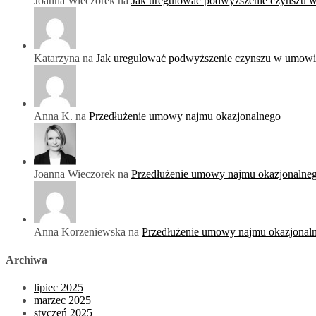
Joanna Wieczorek na
Jak uregulować podwyższenie czynszu 
Katarzyna na
Jak uregulować podwyższenie czynszu w umowi
Anna K. na
Przedłużenie umowy najmu okazjonalnego
Joanna Wieczorek na
Przedłużenie umowy najmu okazjonalne
Anna Korzeniewska na
Przedłużenie umowy najmu okazjonal
Archiwa
lipiec 2025
marzec 2025
styczeń 2025