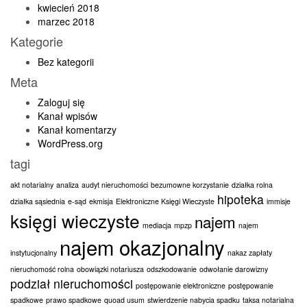
kwiecień 2018
marzec 2018
Kategorie
Bez kategorii
Meta
Zaloguj się
Kanał wpisów
Kanał komentarzy
WordPress.org
tagi
akt notarialny
analiza
audyt nieruchomości
bezumowne korzystanie
działka rolna
hipoteka
działka sąsiednia
e-sąd
ekmisja
Elektroniczne Księgi Wieczyste
immisje
księgi wieczyste
najem
mediacja
mpzp
najem
najem okazjonalny
instytucjonalny
nakaz zapłaty
nieruchomość rolna
obowiązki notariusza
odszkodowanie
odwołanie darowizny
podział nieruchomości
postępowanie elektroniczne
postępowanie
spadkowe
prawo spadkowe
quoad usum
stwierdzenie nabycia spadku
taksa notarialna