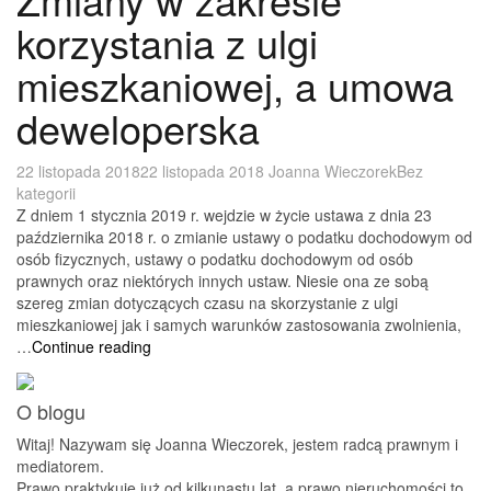
korzystania z ulgi
mieszkaniowej, a umowa
deweloperska
22 listopada 2018
22 listopada 2018
Joanna Wieczorek
Bez
kategorii
Z dniem 1 stycznia 2019 r. wejdzie w życie ustawa z dnia 23
października 2018 r. o zmianie ustawy o podatku dochodowym od
osób fizycznych, ustawy o podatku dochodowym od osób
prawnych oraz niektórych innych ustaw. Niesie ona ze sobą
szereg zmian dotyczących czasu na skorzystanie z ulgi
mieszkaniowej jak i samych warunków zastosowania zwolnienia,
Zmiany
…
Continue reading
w
zakresie
O blogu
korzystania
z
Witaj! Nazywam się Joanna Wieczorek, jestem radcą prawnym i
ulgi
mediatorem.
mieszkaniowej,
Prawo praktykuję już od kilkunastu lat, a prawo nieruchomości to