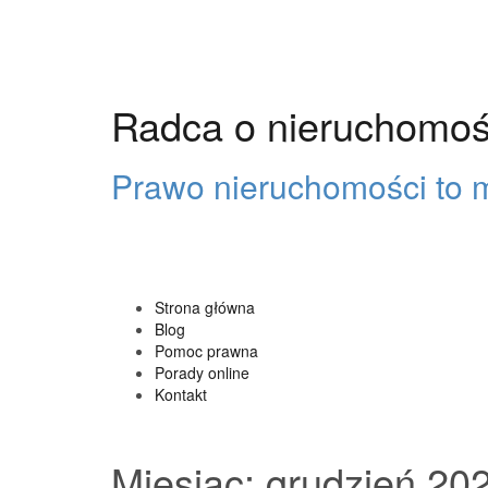
Przeskocz
do
treści
Radca o nieruchomoś
Prawo nieruchomości to m
Strona główna
Blog
Pomoc prawna
Porady online
Kontakt
Miesiąc:
grudzień 20