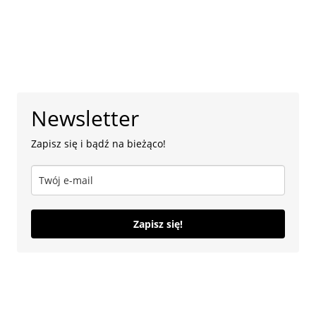
jaki
sposób
to
zrobić?
Newsletter
Zapisz się i bądź na bieżąco!
Zapisz się!