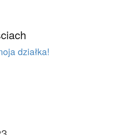
ciach
oja działka!
23