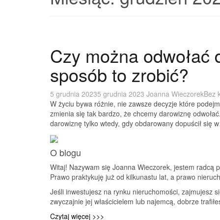
Czy można odwołać da
sposób to zrobić?
5 grudnia 2023
5 grudnia 2023
Joanna Wieczorek
Bez k
W życiu bywa różnie, nie zawsze decyzje które podejm
zmienia się tak bardzo, że chcemy darowiznę odwołać
darowiznę tylko wtedy, gdy obdarowany dopuścił się 
O blogu
Witaj! Nazywam się Joanna Wieczorek, jestem radcą 
Prawo praktykuję już od kilkunastu lat, a prawo nieru
Jeśli inwestujesz na rynku nieruchomości, zajmujesz 
zwyczajnie jej właścicielem lub najemcą, dobrze trafiłe
Czytaj więcej >>>