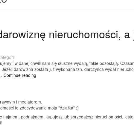
rowiznę nieruchomości, a jeż
ategorii
ujemy i w danej chwili nam się słuszne wydają, takie pozostają. Czas
. Jeżeli darowizna została już wykonana tzn. darczyńca wydał nieru
Czy
w…
Continue reading
można
odwołać
darowiznę
nieruchomości,
prawnym i mediatorem.
a
chomości to zdecydowanie moja "działka" ;)
jeżeli
tak
się najmem, podnajmem, kupujesz lub sprzedajesz nieruchomości, jeste
to
ś!
w