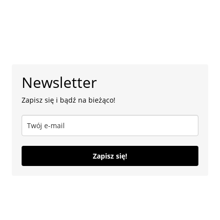
uregulować
jej
stan
prawny?
[Aktualizacj
wrzesień
2024
r.]
Newsletter
Zapisz się i bądź na bieżąco!
Zapisz się!