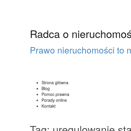
Przeskocz
do
treści
Radca o nieruchomoś
Prawo nieruchomości to m
Strona główna
Blog
Pomoc prawna
Porady online
Kontakt
Tag:
uregulowanie st