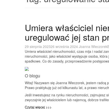
Umiera właściciel nie
uregulować jej stan p
29 sierpnia 2023
26 września 2024
Joanna Wieczorek
B
Umiera właściciel nieruchomości, czas mija i nadal z
nieruchomości, jako właściciel występuje osoba, która
spadkowe. Co do zasady, przeprowadzenie postępowa
O blogu
Witaj! Nazywam się Joanna Wieczorek, jestem radcą 
Prawo praktykuję już od kilkunastu lat, a prawo nieru
Jeśli inwestujesz na rynku nieruchomości, zajmujesz 
zwyczajnie jej właścicielem lub najemcą, dobrze trafiłe
Czytaj więcej >>>