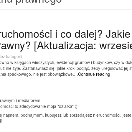
ruchomości i co dalej? Jakie
rawny? [Aktualizacja: wrzesi
ez kategorii
arówno w księgach wieczystych, ewidencji gruntów i budynków, czy w d
 już nie żyje. Zastanawiasz się, jakie kroki podjąć, żeby uregulować j
Umiera
nia spadkowego, nie jest obowiązkowe.…
Continue reading
właściciel
nieruchomo
i
co
prawnym i mediatorem.
dalej?
chomości to zdecydowanie moja "działka" ;)
Jakie
kroki
się najmem, podnajmem, kupujesz lub sprzedajesz nieruchomości, jeste
podjąć,
ś!
żeby