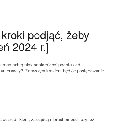
 kroki podjąć, żeby
eń 2024 r.]
okumentach gminy pobierającej podatek od
ej stan prawny? Pierwszym krokiem będzie postępowanie
ści
ś pośrednikiem, zarządcą nieruchomości, czy też