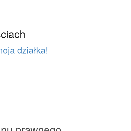
ciach
oja działka!
anu prawnego