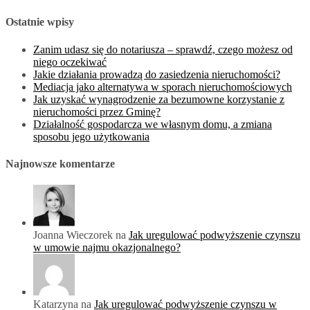
Ostatnie wpisy
Zanim udasz się do notariusza – sprawdź, czego możesz od
niego oczekiwać
Jakie działania prowadzą do zasiedzenia nieruchomości?
Mediacja jako alternatywa w sporach nieruchomościowych
Jak uzyskać wynagrodzenie za bezumowne korzystanie z
nieruchomości przez Gminę?
Działalność gospodarcza we własnym domu, a zmiana
sposobu jego użytkowania
Najnowsze komentarze
Joanna Wieczorek na
Jak uregulować podwyższenie czynszu
w umowie najmu okazjonalnego?
Katarzyna na
Jak uregulować podwyższenie czynszu w