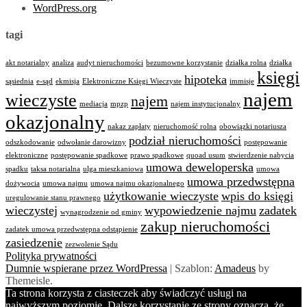
WordPress.org
tagi
akt notarialny
analiza
audyt nieruchomości
bezumowne korzystanie
działka rolna
działka
księgi
hipoteka
sąsiednia
e-sąd
ekmisja
Elektroniczne Księgi Wieczyste
immisje
najem
wieczyste
najem
mediacja
mpzp
najem instytucjonalny
okazjonalny
nakaz zapłaty
nieruchomość rolna
obowiązki notariusza
podział nieruchomości
odszkodowanie
odwołanie darowizny
postępowanie
elektroniczne
postępowanie spadkowe
prawo spadkowe
quoad usum
stwierdzenie nabycia
umowa deweloperska
spadku
taksa notarialna
ulga mieszkaniowa
umowa
umowa przedwstępna
dożywocia
umowa najmu
umowa najmu okazjonalnego
użytkowanie wieczyste
wpis do księgi
uregulowanie stanu prawnego
wieczystej
wypowiedzenie najmu
zadatek
wynagrodzenie od gminy
zakup nieruchomości
zadatek umowa przedwstępna odstąpienie
zasiedzenie
zezwolenie Sądu
Polityka prywatności
Dumnie wspierane przez WordPressa
|
Szablon:
Amadeus
by
Themeisle.
Ta strona korzysta z ciasteczek aby świadczyć usługi na
najwyższym poziomie. Dalsze korzystanie ze strony oznacza, że