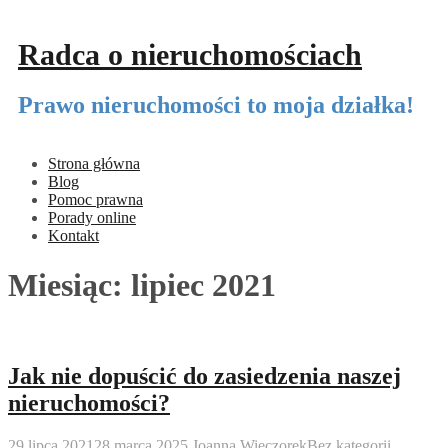
Przeskocz
do
Radca o nieruchomościach
treści
Prawo nieruchomości to moja działka!
Strona główna
Blog
Pomoc prawna
Porady online
Kontakt
Miesiąc:
lipiec 2021
Jak nie dopuścić do zasiedzenia naszej
nieruchomości?
29 lipca 2021
28 marca 2025
Joanna Wieczorek
Bez kategorii