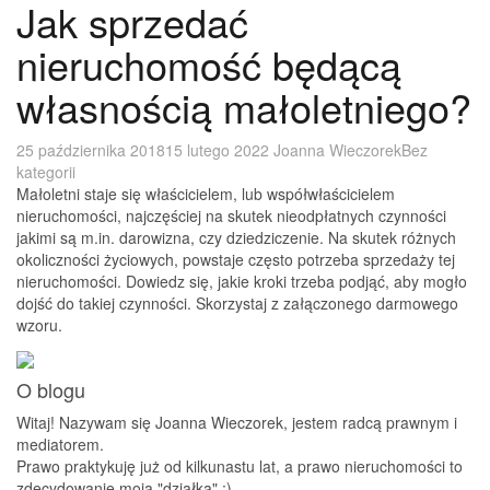
Jak sprzedać
nieruchomość będącą
własnością małoletniego?
25 października 2018
15 lutego 2022
Joanna Wieczorek
Bez
kategorii
Małoletni staje się właścicielem, lub współwłaścicielem
nieruchomości, najczęściej na skutek nieodpłatnych czynności
jakimi są m.in. darowizna, czy dziedziczenie. Na skutek różnych
okoliczności życiowych, powstaje często potrzeba sprzedaży tej
nieruchomości. Dowiedz się, jakie kroki trzeba podjąć, aby mogło
dojść do takiej czynności. Skorzystaj z załączonego darmowego
wzoru.
O blogu
Witaj! Nazywam się Joanna Wieczorek, jestem radcą prawnym i
mediatorem.
Prawo praktykuję już od kilkunastu lat, a prawo nieruchomości to
zdecydowanie moja "działka" ;)