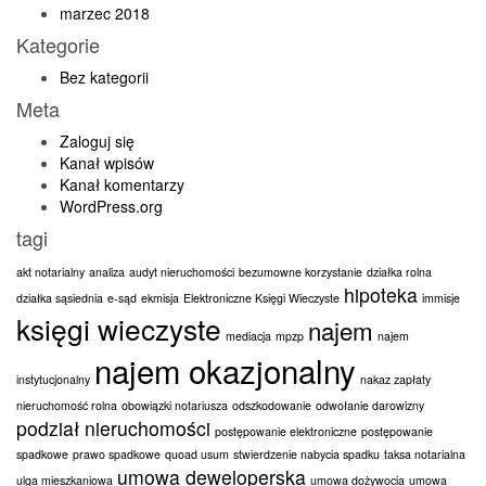
marzec 2018
Kategorie
Bez kategorii
Meta
Zaloguj się
Kanał wpisów
Kanał komentarzy
WordPress.org
tagi
akt notarialny
analiza
audyt nieruchomości
bezumowne korzystanie
działka rolna
hipoteka
działka sąsiednia
e-sąd
ekmisja
Elektroniczne Księgi Wieczyste
immisje
księgi wieczyste
najem
mediacja
mpzp
najem
najem okazjonalny
instytucjonalny
nakaz zapłaty
nieruchomość rolna
obowiązki notariusza
odszkodowanie
odwołanie darowizny
podział nieruchomości
postępowanie elektroniczne
postępowanie
spadkowe
prawo spadkowe
quoad usum
stwierdzenie nabycia spadku
taksa notarialna
umowa deweloperska
ulga mieszkaniowa
umowa dożywocia
umowa