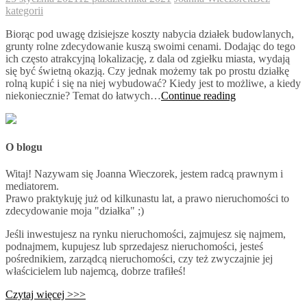
kategorii
Biorąc pod uwagę dzisiejsze koszty nabycia działek budowlanych,
grunty rolne zdecydowanie kuszą swoimi cenami. Dodając do tego
ich często atrakcyjną lokalizację, z dala od zgiełku miasta, wydają
się być świetną okazją. Czy jednak możemy tak po prostu działkę
rolną kupić i się na niej wybudować? Kiedy jest to możliwe, a kiedy
Zakup
niekoniecznie? Temat do łatwych…
Continue reading
nieruchomości
rolnej
–
podstawowe
O blogu
zasady
Witaj! Nazywam się Joanna Wieczorek, jestem radcą prawnym i
mediatorem.
Prawo praktykuję już od kilkunastu lat, a prawo nieruchomości to
zdecydowanie moja "działka" ;)
Jeśli inwestujesz na rynku nieruchomości, zajmujesz się najmem,
podnajmem, kupujesz lub sprzedajesz nieruchomości, jesteś
pośrednikiem, zarządcą nieruchomości, czy też zwyczajnie jej
właścicielem lub najemcą, dobrze trafiłeś!
Czytaj więcej >>>