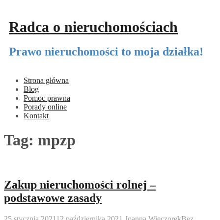
Przeskocz
do
Radca o nieruchomościach
treści
Prawo nieruchomości to moja działka!
Strona główna
Blog
Pomoc prawna
Porady online
Kontakt
Tag:
mpzp
Zakup nieruchomości rolnej –
podstawowe zasady
25 stycznia 2021
12 października 2021
Joanna Wieczorek
Bez