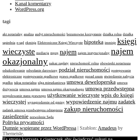
Kanał komentarzy
WordPress.org
tagi
akt notarialny
analiza
audyt nieruchomości
bezumowne korzystanie
działka rolna
działka
księgi
hipoteka
sąsiednia
e-sąd
ekmisja
Elektroniczne Księgi Wieczyste
immisje
najem
wieczyste
najem
mediacja
mpzp
najem instytucjonalny
okazjonalny
nakaz zapłaty
nieruchomość rolna
obowiązki notariusza
podział nieruchomości
odszkodowanie
odwołanie darowizny
postępowanie
elektroniczne
postępowanie spadkowe
prawo spadkowe
quoad usum
stwierdzenie nabycia
umowa deweloperska
spadku
taksa notarialna
ulga mieszkaniowa
umowa
umowa przedwstępna
dożywocia
umowa najmu
umowa najmu okazjonalnego
użytkowanie wieczyste
wpis do księgi
uregulowanie stanu prawnego
wieczystej
wypowiedzenie najmu
zadatek
wynagrodzenie od gminy
zakup nieruchomości
zadatek umowa przedwstępna odstąpienie
zasiedzenie
zezwolenie Sądu
Polityka prywatności
Dumnie wspierane przez WordPressa
|
Szablon:
Amadeus
by
Themeisle.
Ta strona korzysta z ciasteczek aby świadczyć usługi na