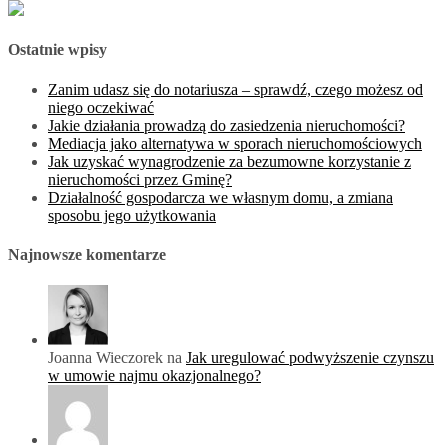
Ostatnie wpisy
Zanim udasz się do notariusza – sprawdź, czego możesz od
niego oczekiwać
Jakie działania prowadzą do zasiedzenia nieruchomości?
Mediacja jako alternatywa w sporach nieruchomościowych
Jak uzyskać wynagrodzenie za bezumowne korzystanie z
nieruchomości przez Gminę?
Działalność gospodarcza we własnym domu, a zmiana
sposobu jego użytkowania
Najnowsze komentarze
Joanna Wieczorek na
Jak uregulować podwyższenie czynszu
w umowie najmu okazjonalnego?