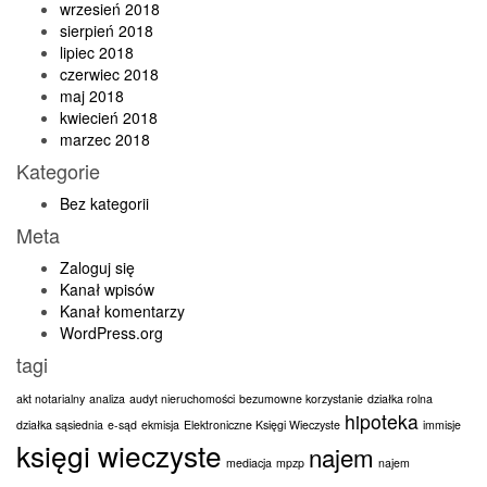
wrzesień 2018
sierpień 2018
lipiec 2018
czerwiec 2018
maj 2018
kwiecień 2018
marzec 2018
Kategorie
Bez kategorii
Meta
Zaloguj się
Kanał wpisów
Kanał komentarzy
WordPress.org
tagi
akt notarialny
analiza
audyt nieruchomości
bezumowne korzystanie
działka rolna
hipoteka
działka sąsiednia
e-sąd
ekmisja
Elektroniczne Księgi Wieczyste
immisje
księgi wieczyste
najem
mediacja
mpzp
najem