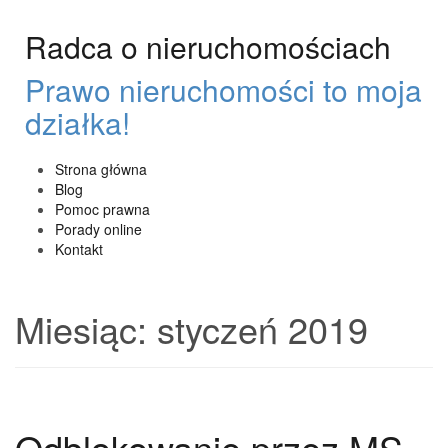
Przeskocz
do
Radca o nieruchomościach
treści
Prawo nieruchomości to moja
działka!
Strona główna
Blog
Pomoc prawna
Porady online
Kontakt
Miesiąc:
styczeń 2019
Odblokowanie przez MS