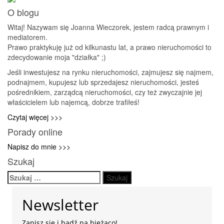
MS
O blogu
możliwości
sprzedaży
Witaj! Nazywam się Joanna Wieczorek, jestem radcą prawnym i
mieszkań
mediatorem.
bez
Prawo praktykuję już od kilkunastu lat, a prawo nieruchomości to
zaświadczeni
zdecydowanie moja "działka" ;)
o
przekształcen
Jeśli inwestujesz na rynku nieruchomości, zajmujesz się najmem,
użytkowania
podnajmem, kupujesz lub sprzedajesz nieruchomości, jesteś
wieczystego
pośrednikiem, zarządcą nieruchomości, czy też zwyczajnie jej
we
właścicielem lub najemcą, dobrze trafiłeś!
własność.
Czytaj więcej >>>
Porady online
Napisz do mnie >>>
Szukaj
Szukaj:
Newsletter
Zapisz się i bądź na bieżąco!