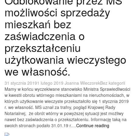
możliwości sprzedaży
mieszkań bez
zaświadczenia o
przekształceniu
użytkowania wieczystego
we własność.
31 stycznia 2019
1 lutego 2019
Joanna Wieczorek
Bez kategorii
Mamy w końcu wyczekiwane stanowisko Ministra Sprawiedliwości
w kwestii obrotu wtórnego mieszkaniami na nieruchomościach, w
których użytkowanie wieczyste przekształciło się 1 stycznia 2019
r. we własność. MS uznał za trafny, pogląd Krajowej Rady
Notarialnej, że obrót wtórny w powyższej sytuacji jest możliwy
nawet bez zaświadczenia o przekształceniu. Informację taką na
Odblokowani
swoich stronach podało 31.01.19 r.…
Continue reading
przez