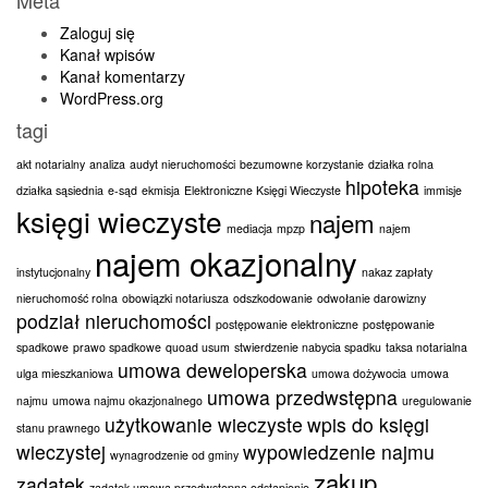
Zaloguj się
Kanał wpisów
Kanał komentarzy
WordPress.org
tagi
akt notarialny
analiza
audyt nieruchomości
bezumowne korzystanie
działka rolna
hipoteka
działka sąsiednia
e-sąd
ekmisja
Elektroniczne Księgi Wieczyste
immisje
księgi wieczyste
najem
mediacja
mpzp
najem
najem okazjonalny
instytucjonalny
nakaz zapłaty
nieruchomość rolna
obowiązki notariusza
odszkodowanie
odwołanie darowizny
podział nieruchomości
postępowanie elektroniczne
postępowanie
spadkowe
prawo spadkowe
quoad usum
stwierdzenie nabycia spadku
taksa notarialna
umowa deweloperska
ulga mieszkaniowa
umowa dożywocia
umowa
umowa przedwstępna
najmu
umowa najmu okazjonalnego
uregulowanie
użytkowanie wieczyste
wpis do księgi
stanu prawnego
wieczystej
wypowiedzenie najmu
wynagrodzenie od gminy
zakup
zadatek
zadatek umowa przedwstępna odstąpienie