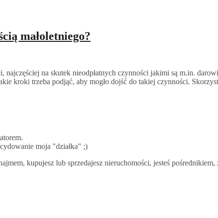
cią małoletniego?
i, najczęściej na skutek nieodpłatnych czynności jakimi są m.in. daro
jakie kroki trzeba podjąć, aby mogło dojść do takiej czynności. Skorz
atorem.
ecydowanie moja "działka" ;)
najmem, kupujesz lub sprzedajesz nieruchomości, jesteś pośrednikiem, 