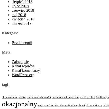
sierpień 2018
lipiec 2018
czerwiec 2018
maj 2018
kwiecień 2018
marzec 2018
Kategorie
Bez kategorii
Meta
Zaloguj się
Kanał wpisów
Kanał komentarzy
WordPress.org
tagi
akt notarialny
analiza
audyt nieruchomości
bezumowne korzystanie
działka rolna
działka sąsi
okazjonalny
nakaz zapłaty
nieruchomość rolna
obowiązki notariusza
odsz