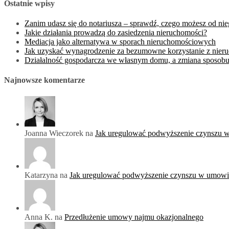
Ostatnie wpisy
Zanim udasz się do notariusza – sprawdź, czego możesz od ni
Jakie działania prowadzą do zasiedzenia nieruchomości?
Mediacja jako alternatywa w sporach nieruchomościowych
Jak uzyskać wynagrodzenie za bezumowne korzystanie z nier
Działalność gospodarcza we własnym domu, a zmiana sposobu
Najnowsze komentarze
Joanna Wieczorek na
Jak uregulować podwyższenie czynszu 
Katarzyna na
Jak uregulować podwyższenie czynszu w umowi
Anna K. na
Przedłużenie umowy najmu okazjonalnego