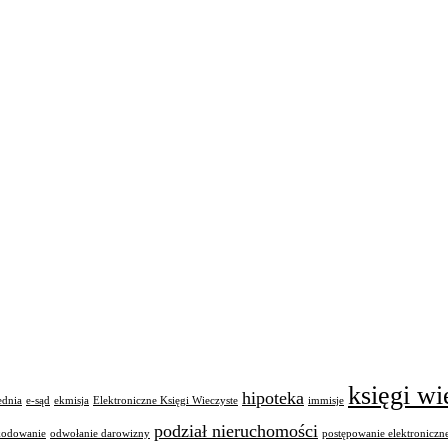
księgi wi
hipoteka
ednia
e-sąd
ekmisja
Elektroniczne Księgi Wieczyste
immisje
podział nieruchomości
kodowanie
odwołanie darowizny
postępowanie elektroniczn