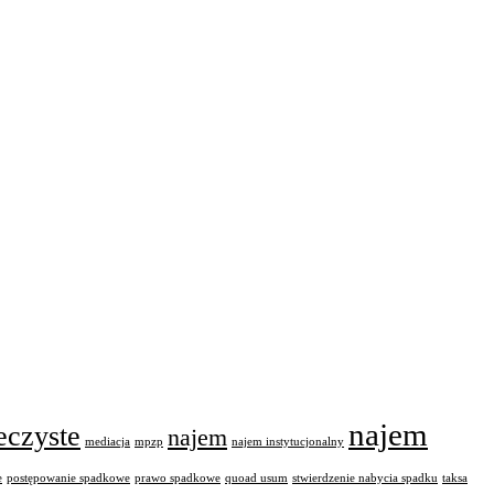
najem
eczyste
najem
mediacja
mpzp
najem instytucjonalny
e
postępowanie spadkowe
prawo spadkowe
quoad usum
stwierdzenie nabycia spadku
taksa