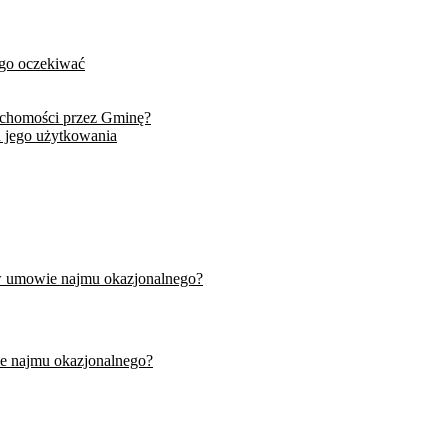
ego oczekiwać
uchomości przez Gminę?
 jego użytkowania
w umowie najmu okazjonalnego?
e najmu okazjonalnego?