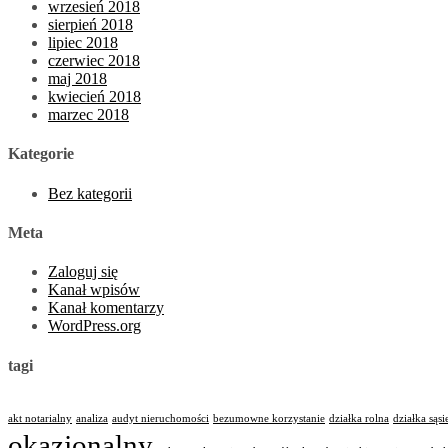
wrzesień 2018
sierpień 2018
lipiec 2018
czerwiec 2018
maj 2018
kwiecień 2018
marzec 2018
Kategorie
Bez kategorii
Meta
Zaloguj się
Kanał wpisów
Kanał komentarzy
WordPress.org
tagi
akt notarialny
analiza
audyt nieruchomości
bezumowne korzystanie
działka rolna
działka sąsi
okazjonalny