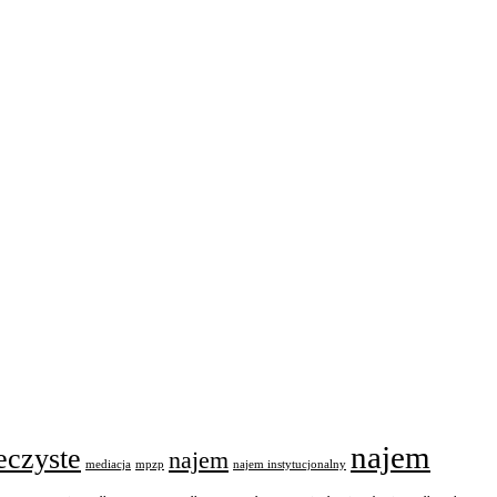
najem
eczyste
najem
mediacja
mpzp
najem instytucjonalny