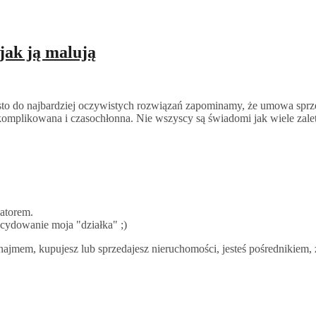
jak ją malują
sto do najbardziej oczywistych rozwiązań zapominamy, że umowa sprze
omplikowana i czasochłonna. Nie wszyscy są świadomi jak wiele zalet
atorem.
ecydowanie moja "działka" ;)
najmem, kupujesz lub sprzedajesz nieruchomości, jesteś pośrednikiem, 