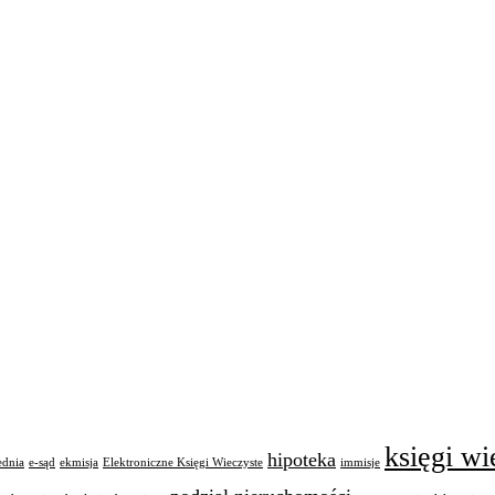
księgi wi
hipoteka
ednia
e-sąd
ekmisja
Elektroniczne Księgi Wieczyste
immisje