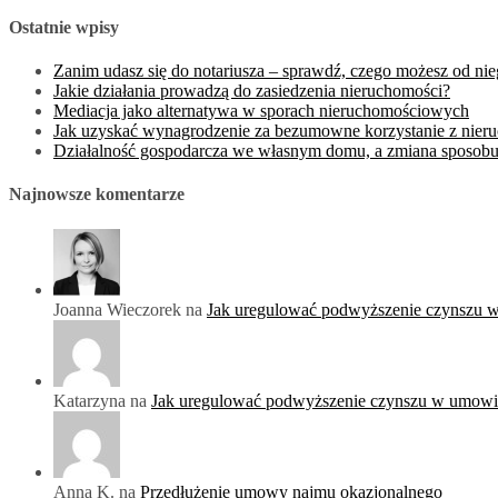
Ostatnie wpisy
Zanim udasz się do notariusza – sprawdź, czego możesz od ni
Jakie działania prowadzą do zasiedzenia nieruchomości?
Mediacja jako alternatywa w sporach nieruchomościowych
Jak uzyskać wynagrodzenie za bezumowne korzystanie z nier
Działalność gospodarcza we własnym domu, a zmiana sposobu
Najnowsze komentarze
Joanna Wieczorek na
Jak uregulować podwyższenie czynszu 
Katarzyna na
Jak uregulować podwyższenie czynszu w umowi
Anna K. na
Przedłużenie umowy najmu okazjonalnego