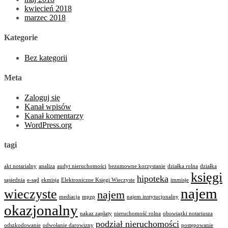
kwiecień 2018
marzec 2018
Kategorie
Bez kategorii
Meta
Zaloguj się
Kanał wpisów
Kanał komentarzy
WordPress.org
tagi
akt notarialny
analiza
audyt nieruchomości
bezumowne korzystanie
działka rolna
działka
księgi
hipoteka
sąsiednia
e-sąd
ekmisja
Elektroniczne Księgi Wieczyste
immisje
najem
wieczyste
najem
mediacja
mpzp
najem instytucjonalny
okazjonalny
nakaz zapłaty
nieruchomość rolna
obowiązki notariusza
podział nieruchomości
odszkodowanie
odwołanie darowizny
postępowanie