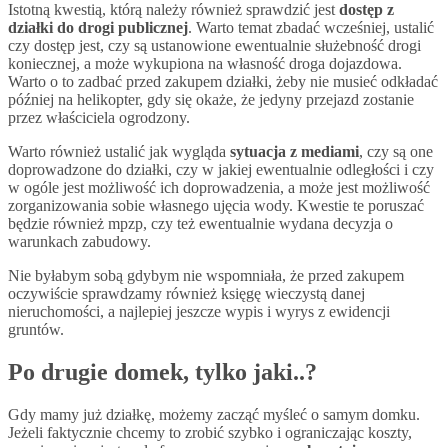
Istotną kwestią, którą należy również sprawdzić jest
dostęp z
działki do drogi publicznej
. Warto temat zbadać wcześniej, ustalić
czy dostęp jest, czy są ustanowione ewentualnie służebność drogi
koniecznej, a może wykupiona na własność droga dojazdowa.
Warto o to zadbać przed zakupem działki, żeby nie musieć odkładać
później na helikopter, gdy się okaże, że jedyny przejazd zostanie
przez właściciela ogrodzony.
Warto również ustalić jak wygląda
sytuacja z mediami
, czy są one
doprowadzone do działki, czy w jakiej ewentualnie odległości i czy
w ogóle jest możliwość ich doprowadzenia, a może jest możliwość
zorganizowania sobie własnego ujęcia wody. Kwestie te poruszać
będzie również mpzp, czy też ewentualnie wydana decyzja o
warunkach zabudowy.
Nie byłabym sobą gdybym nie wspomniała, że przed zakupem
oczywiście sprawdzamy również księgę wieczystą danej
nieruchomości, a najlepiej jeszcze wypis i wyrys z ewidencji
gruntów.
Po drugie domek, tylko jaki..?
Gdy mamy już działkę, możemy zacząć myśleć o samym domku.
Jeżeli faktycznie chcemy to zrobić szybko i ograniczając koszty,