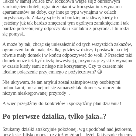
Także w samej Polsce tzw. lockdown wiąże się z okresowym
zamknięciem hoteli, ograniczeniami w korzystaniu z wynajmu
apartamentów na doby, czy innego typu wynajmu w celach
turystycznych. Zakazy są te tym bardziej uciążliwe, kiedy to
jesteśmy już tak bardzo zmęczeni tym ogólnym zamknięciem i tak
bardzo potrzebujemy odpoczynku i kontaktu z przyrodą. I tu rodzi
się pomysł..
A może by tak, chcąc się uniezależnić od tych wszystkich zakazów,
ograniczeń kupić małą działkę, gdzieś w dziczy i postawić na niej
równie mały domek i w końcu odpoczywać do woli..? Przecież taki
domek może też być niezłą inwestycją, przynosząc zyski z wynajmu
w czasie kiedy sami z niego nie korzystamy. Czy to czasem nie
idealne połączenie przyjemnego z pożytecznym? 😉
Nie ukrywam, że tan artykuł został zainspirowany osobistymi
pobudkami, bo samej mi się zamarzył taki domek w otoczeniu
niczym nieskrępowanej przyrody ..
A więc przejdźmy do konkretów i sporządźmy plan działania!
Po pierwsze działka, tylko jaka..?
Szukamy działki atrakcyjnie położonej, wg upodobań nad jeziorem,
przy lesie, blisko morza, czy też w górach. Jeżeli faktycznie chcemy