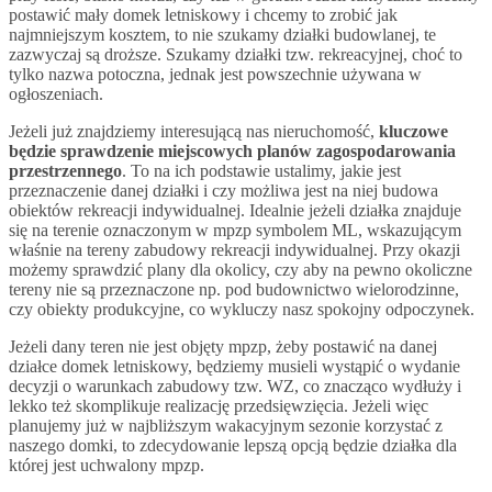
postawić mały domek letniskowy i chcemy to zrobić jak
najmniejszym kosztem, to nie szukamy działki budowlanej, te
zazwyczaj są droższe. Szukamy działki tzw. rekreacyjnej, choć to
tylko nazwa potoczna, jednak jest powszechnie używana w
ogłoszeniach.
Jeżeli już znajdziemy interesującą nas nieruchomość,
kluczowe
będzie sprawdzenie miejscowych planów zagospodarowania
przestrzennego
. To na ich podstawie ustalimy, jakie jest
przeznaczenie danej działki i czy możliwa jest na niej budowa
obiektów rekreacji indywidualnej. Idealnie jeżeli działka znajduje
się na terenie oznaczonym w mpzp symbolem ML, wskazującym
właśnie na tereny zabudowy rekreacji indywidualnej. Przy okazji
możemy sprawdzić plany dla okolicy, czy aby na pewno okoliczne
tereny nie są przeznaczone np. pod budownictwo wielorodzinne,
czy obiekty produkcyjne, co wykluczy nasz spokojny odpoczynek.
Jeżeli dany teren nie jest objęty mpzp, żeby postawić na danej
działce domek letniskowy, będziemy musieli wystąpić o wydanie
decyzji o warunkach zabudowy tzw. WZ, co znacząco wydłuży i
lekko też skomplikuje realizację przedsięwzięcia. Jeżeli więc
planujemy już w najbliższym wakacyjnym sezonie korzystać z
naszego domki, to zdecydowanie lepszą opcją będzie działka dla
której jest uchwalony mpzp.