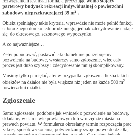
rozwiązaniem jest mała forma, a precyzując
wolno stojący
parterowy budynek rekreacji indywidualnej o powierzchni
2
zabudowy nieprzekraczającej 35 m
.
Obiekt spełniający takie kryteria, wprawdzie nie może pełnić funkcji
całorocznego domku jednorodzinnego, jednak zdecydowanie nadaje
się do okresowego, sezonowego wypoczynku.
A co najważniejsze…
Żeby pobudować, postawić taki domek nie potrzebujemy
pozwolenia na budowę, wystarczy samo zgłoszenie, więc cały
proces jest dużo szybszy i zdecydowanie mniej skomplikowany.
Musimy tylko pamiętać, aby w przypadku zgłoszenia liczba takich
2
obiektów na działce nie była większa niż jeden na każde 500 m
powierzchni działki.
Zgłoszenie
Samo zgłoszenie, podobnie jak wniosek o pozwolenie na budowę,
składamy w starostwie powiatowym lub w urzędzie miasta na
prawach powiatu. W formularzu określamy termin rozpoczęcia prac,
zakres, sposób wykonania, potwierdzamy swoje prawo do działki,
w razie potrzeby załączamy szkice, rysunki. Co ważne jednak,