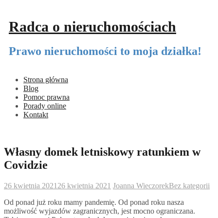
Przeskocz
do
Radca o nieruchomościach
treści
Prawo nieruchomości to moja działka!
Strona główna
Blog
Pomoc prawna
Porady online
Kontakt
Własny domek letniskowy ratunkiem w
Covidzie
26 kwietnia 2021
26 kwietnia 2021
Joanna Wieczorek
Bez kategorii
Od ponad już roku mamy pandemię. Od ponad roku nasza
możliwość wyjazdów zagranicznych, jest mocno ograniczana.