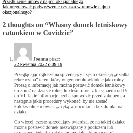
Nawigacja
Przedłużenie umowy najmu okazjonalnego
Jak uregulować podwyższenie czynszu w umowie najmu
wpisu
okazjonalnego?
2 thoughts on “
Własny domek letniskowy
ratunkiem w Covidzie
”
Joanna
pisze:
22 kwietnia 2022 o 09:19
Przeglądając ogłoszenia sprzedający często określają „działka
rekreacyjna” teren, który w geoportalu widnieje jako rolny.
Proszę o informację jak można postawić domek letniskowy
do 35m2 na działce rolnej lub leśni-ornej z klasą ziemi od IV
do VI. Jakie informacje trzeba sprawdzić przed zakupem, a
następnie jakie procedury wykonać, by nie zostać
kolokwialnie mówiąc „z ręką w nocniku” i bez domku na
działce.
Co więcej, często sprzedający twierdzą, że na takiej działce
można postawić domek niezwiązany z podłożem lub
przyczepę, jednak czytając prawo taki „tymczasowy”