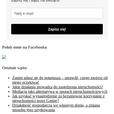
Zapisz się i bądź na bieżąco!
Zapisz się!
Polub mnie na Facebooku
Ostatnie wpisy
Zanim udasz się do notariusza – sprawdź, czego możesz od
niego oczekiwać
Jakie działania prowadzą do zasiedzenia nieruchomości?
Mediacja jako alternatywa w sporach nieruchomościowych
Jak uzyskać wynagrodzenie za bezumowne korzystanie z
nieruchomości przez Gminę?
Działalność gospodarcza we własnym domu, a zmiana
sposobu jego użytkowania