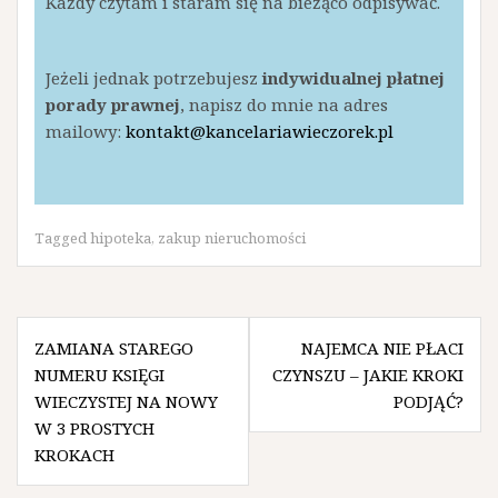
Każdy czytam i staram się na bieżąco odpisywać.
Jeżeli jednak potrzebujesz
indywidualnej płatnej
porady prawnej
, napisz do mnie na adres
mailowy:
kontakt@kancelariawieczorek.pl
Tagged
hipoteka
,
zakup nieruchomości
Nawigacja
ZAMIANA STAREGO
NAJEMCA NIE PŁACI
wpisu
NUMERU KSIĘGI
CZYNSZU – JAKIE KROKI
WIECZYSTEJ NA NOWY
PODJĄĆ?
W 3 PROSTYCH
KROKACH