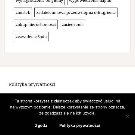
wynagrodzenie od gminy
wypowiedzenie najmu
zadatek
zadatek umowa przedwstępna odstąpienie
zakup nieruchomości
zasiedzenie
zezwolenie Sądu
Polityka prywatności
Ta strona korzysta z ciasteczek aby świadczyć usługi na
najwyższym poziomie. Dalsze korzystanie ze strony oznacza,
że zgadzasz się na ich użycie.
Dumnie wspierane przez WordPressa
|
Szablon:
Amadeus
Zgoda
Polityka prywatności
by Themeisle.