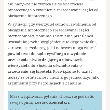
ani nabywca nie zwrócą się do wierzyciela
hipotecznego o zwolnienie sprzedawanej części od
obciążenia hipotecznego.
W sytuacji
,
gdy wierzyciel odmówi zwolnienia od
obciążenia hipotecznego sprzedawanej części
nieruchomości, pomimo zaistnienia przesłanek
uzasadniających uwzględnienie takiego wniosku,
zarówno sprzedający, jak i nabywca mogą wnieść
powództwo do sądu cywilnego o wydanie
orzeczenia stwierdzającego obowiązek
wierzyciela do złożenia oświadczenia o
zrzeczeniu się hipoteki
. Rozwiązanie to uznać
należy za ostateczność, można go jednak użyć jako
argumentu przy negocjacjach z bankiem.
Masz wątpliwości, pytania, chcesz się podzielić
swoją opinią,
zostaw komentarz
.