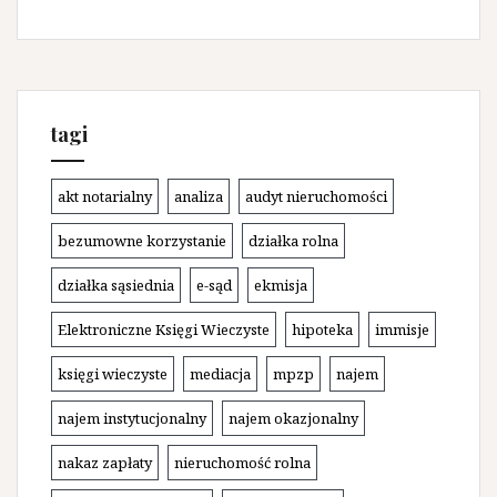
tagi
akt notarialny
analiza
audyt nieruchomości
bezumowne korzystanie
działka rolna
działka sąsiednia
e-sąd
ekmisja
Elektroniczne Księgi Wieczyste
hipoteka
immisje
księgi wieczyste
mediacja
mpzp
najem
najem instytucjonalny
najem okazjonalny
nakaz zapłaty
nieruchomość rolna