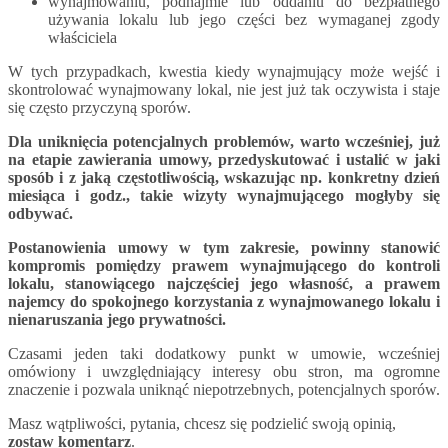
wynajmowaniu, podnajmie lub oddaniu do bezpłatnego
używania lokalu lub jego części bez wymaganej zgody
właściciela
W tych przypadkach, kwestia kiedy wynajmujący może wejść i
skontrolować wynajmowany lokal, nie jest już tak oczywista i staje
się często przyczyną sporów.
Dla uniknięcia potencjalnych problemów, warto wcześniej, już
na etapie zawierania umowy, przedyskutować i ustalić w jaki
sposób i z jaką częstotliwością, wskazując np. konkretny dzień
miesiąca i godz., takie wizyty wynajmującego mogłyby się
odbywać.
Postanowienia umowy w tym zakresie, powinny stanowić
kompromis pomiędzy prawem wynajmującego do kontroli
lokalu, stanowiącego najczęściej jego własność, a prawem
najemcy do spokojnego korzystania z wynajmowanego lokalu i
nienaruszania jego prywatności.
Czasami jeden taki dodatkowy punkt w umowie, wcześniej
omówiony i uwzględniający interesy obu stron, ma ogromne
znaczenie i pozwala uniknąć niepotrzebnych, potencjalnych sporów.
Masz wątpliwości, pytania, chcesz się podzielić swoją opinią,
zostaw komentarz
.