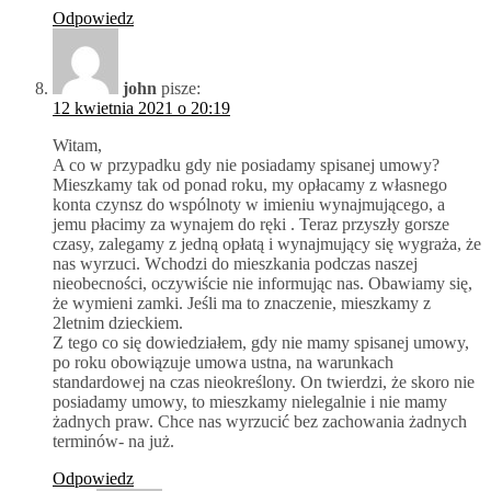
Odpowiedz
john
pisze:
12 kwietnia 2021 o 20:19
Witam,
A co w przypadku gdy nie posiadamy spisanej umowy?
Mieszkamy tak od ponad roku, my opłacamy z własnego
konta czynsz do wspólnoty w imieniu wynajmującego, a
jemu płacimy za wynajem do ręki . Teraz przyszły gorsze
czasy, zalegamy z jedną opłatą i wynajmujący się wygraża, że
nas wyrzuci. Wchodzi do mieszkania podczas naszej
nieobecności, oczywiście nie informując nas. Obawiamy się,
że wymieni zamki. Jeśli ma to znaczenie, mieszkamy z
2letnim dzieckiem.
Z tego co się dowiedziałem, gdy nie mamy spisanej umowy,
po roku obowiązuje umowa ustna, na warunkach
standardowej na czas nieokreślony. On twierdzi, że skoro nie
posiadamy umowy, to mieszkamy nielegalnie i nie mamy
żadnych praw. Chce nas wyrzucić bez zachowania żadnych
terminów- na już.
Odpowiedz