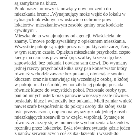
są zamykane na klucz.
Punkt naszej umowy stanowiący o wchodzeniu do
mieszkania brzmi: „Wynajmujący może wejść do lokalu w
sytuacjach określonych w ustawie o ochronie praw
lokatorów, mieszkaniowym zasobie gminy oraz kodeksie
cywilnym”.
Mieszkanie to wynajmujemy od agencji. Właściciela nie
znamy. Umowe podpisywaliśmy z opiekunem mieszkania.
Wszystkie pokoje są zajęte przez nas praktycznie zaczęliśmy
w tym samym czasie. Opiekun mieszkania przychodzi często
kiedy ma nam cos przynieść (np. szafke, krzesło itp) bez
zapowiedzi, bez pukania i otwiera sam drzwi. Do wymiany
jednej rzeczy przychodził kilka razy pan konserwator który
również wchodził zawsze bez pukania, otwierając swoim
kluczem, oraz nie umawiając się wcześniej z osobą, u której
w pokoju miał coś robić, wchodził do jej pokoju, posiada
również klucze do wszystkich pokoi. Pozostałe osoby typu
pan od innych usterk oraz panowie wnoszący szafe również
posiadały klucz i wchodziły bez pukania. Mieli zamiar wnieść
nawet szafe bezpośrednio do pokoju osoby dla której szafa
była przeznaczona, dopiero na wyraźny znak jednej z osób
mieszkających zostawili to w części wspólnej. Sytuacje te
również zdarzały się w momencie wychodzenia z łazienki w
ręczniku przez lokatorke. Była równierz sytuacja gdzie jeden
z panów serwisujących coś szukał łazienki i wszedł do