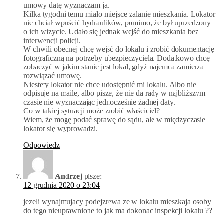
umowy datę wyznaczam ja.
Kilka tygodni temu miało miejsce zalanie mieszkania. Lokator
nie chciał wpuścić hydraulików, pomimo, że był uprzedzony
o ich wizycie. Udało się jednak wejść do mieszkania bez
interwencji policji.
W chwili obecnej chcę wejść do lokalu i zrobić dokumentację
fotograficzną na potrzeby ubezpieczyciela. Dodatkowo chcę
zobaczyć w jakim stanie jest lokal, gdyż najemca zamierza
rozwiązać umowę.
Niestety lokator nie chce udostępnić mi lokalu. Albo nie
odpisuje na maile, albo pisze, że nie da rady w najbliższym
czasie nie wyznaczając jednocześnie żadnej daty.
Co w takiej sytuacji może zrobić właściciel?
Wiem, że mogę podać sprawę do sądu, ale w międzyczasie
lokator się wyprowadzi.
Odpowiedz
Andrzej
pisze:
12 grudnia 2020 o 23:04
jezeli wynajmujacy podejzrewa ze w lokalu mieszkaja osoby
do tego nieuprawnione to jak ma dokonac inspekcji lokalu ??