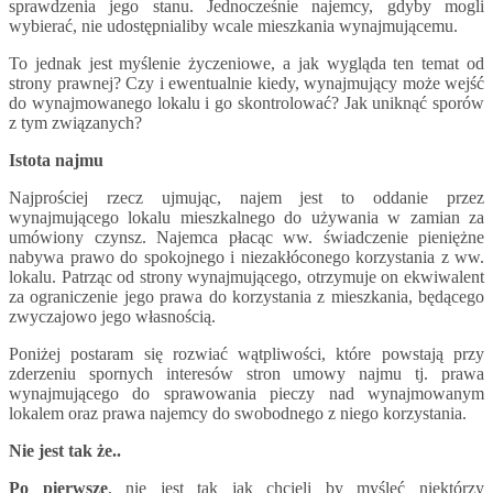
sprawdzenia jego stanu. Jednocześnie najemcy, gdyby mogli
wybierać, nie udostępnialiby wcale mieszkania wynajmującemu.
To jednak jest myślenie życzeniowe, a jak wygląda ten temat od
strony prawnej? Czy i ewentualnie kiedy, wynajmujący może wejść
do wynajmowanego lokalu i go skontrolować? Jak uniknąć sporów
z tym związanych?
Istota najmu
Najprościej rzecz ujmując, najem jest to oddanie przez
wynajmującego lokalu mieszkalnego do używania w zamian za
umówiony czynsz. Najemca płacąc ww. świadczenie pieniężne
nabywa prawo do spokojnego i niezakłóconego korzystania z ww.
lokalu. Patrząc od strony wynajmującego, otrzymuje on ekwiwalent
za ograniczenie jego prawa do korzystania z mieszkania, będącego
zwyczajowo jego własnością.
Poniżej postaram się rozwiać wątpliwości, które powstają przy
zderzeniu spornych interesów stron umowy najmu tj. prawa
wynajmującego do sprawowania pieczy nad wynajmowanym
lokalem oraz prawa najemcy do swobodnego z niego korzystania.
Nie jest tak że..
Po pierwsze
, nie jest tak jak chcieli by myśleć niektórzy