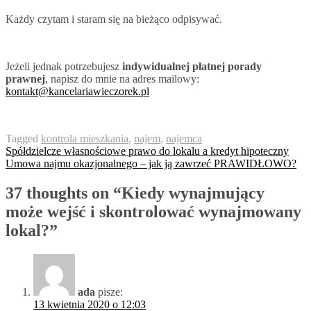
Każdy czytam i staram się na bieżąco odpisywać.
Jeżeli jednak potrzebujesz
indywidualnej płatnej porady
prawnej
, napisz do mnie na adres mailowy:
kontakt@kancelariawieczorek.pl
Tagged
kontrola mieszkania
,
najem
,
najemca
Nawigacja
Spółdzielcze własnościowe prawo do lokalu a kredyt hipoteczny
Umowa najmu okazjonalnego – jak ją zawrzeć PRAWIDŁOWO?
wpisu
37 thoughts on “
Kiedy wynajmujący
może wejść i skontrolować wynajmowany
lokal?
”
ada
pisze:
13 kwietnia 2020 o 12:03