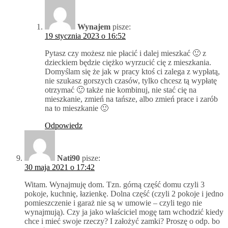
Wynajem
pisze:
19 stycznia 2023 o 16:52
Pytasz czy możesz nie płacić i dalej mieszkać 🙂 z
dzieckiem będzie ciężko wyrzucić cię z mieszkania.
Domyślam się że jak w pracy ktoś ci zalega z wypłatą,
nie szukasz gorszych czasów, tylko chcesz tą wypłatę
otrzymać 🙂 także nie kombinuj, nie stać cię na
mieszkanie, zmień na tańsze, albo zmień prace i zarób
na to mieszkanie 🙂
Odpowiedz
Nati90
pisze:
30 maja 2021 o 17:42
Witam. Wynajmuję dom. Tzn. górną część domu czyli 3
pokoje, kuchnię, łazienkę. Dolna część (czyli 2 pokoje i jedno
pomieszczenie i garaż nie są w umowie – czyli tego nie
wynajmują). Czy ja jako właściciel mogę tam wchodzić kiedy
chce i mieć swoje rzeczy? I założyć zamki? Proszę o odp. bo