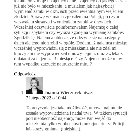
lokalu, oraz moje i Najemcy dane. Najemcy od jakiegoś czasu
już nie było w mieszkaniu, a musiałem jak najszybciej
wymienić zamki w drzwiach przed ewentualnym wejściem
złodziei. Sprawę włamania zgłosiłem na Policji, po czym
wezwałem ślusarza i wymieniłem zamki w drzwiach.
Wcześniej oczywiście poinformowałem Najemcę o całej
sytuacji i spytałem czy wyraża zgodę na wymianę zamków.
Zgodził się. Najemca obiecał, że odezwie się na następny
dzień ale tego nie zrobił w ogóle. Dodam, iż najemca miesiąc
wcześniej wyprowadził się z mieszkania ale nie zdał mi
kluczy ani nie wypowiedział umowy najmu, oraz zwleka z
opłatami za najem za 3 miesiące. Czy Najemca może mi w
tym wypadku zarzucić nauruszenie miru ?
Odpowiedz
Joanna Wieczorek
pisze:
7 lutego 2022 o 10:44
Teoretycznie jest taka możliwość, umowa najmu nie
została wypowiedziana i nadal trwa. W takiem sytuacji
pod nieobecność najemcy, może Pan wejść do
mieszkania tylko w obecności funkcjonariusza Policji
lub straży gminnej (miejskiej).