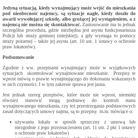
Jedyną sytuacją, kiedy wynajmujący może wejść do mieszkania
pod nieobecność najemcy, są sytuacje nagłe, kiedy doszło do
awarii wywołującej szkodę, albo grożącej jej wystąpieniem, a z
najemcą nie można się skontaktować.
Zastosowanie ma tu jednak
szczególna procedura, gdzie niezbędna jest asysta funkcjonariusza
Policji lub straży gminnej (miejskiej), a gdy wymaga to pomocy
straży pożarnej – także jej asysta (art. 10 ust. 1 ustawy o ochronie
praw lokatorów).
Podsumowanie
Zgodnie z ww. przepisami wynajmujący może w wyjątkowych
sytuacjach skontrolować wynajmowane mieszkanie. Przepisy te
wprost mówią o prawie wynajmującego do dokonania wskazanych
w nich czynności. I w tym zakresie sprawa jest jasna.
Jest jednak szereg przepisów, które może nie wprost, niemniej
również stanowić mogą podstawę do kontroli stanu
wynajmowanego mieszkania, czy też przestrzegania podstawowych
zasad dotyczących umowy najmu, są to przepisy m.in. mówiące o:
używaniu lokalu w sposób sprzeczny z umową lub
niezgodnie z jego przeznaczeniem (art. 11 ust. 2 pkt 1 ustawy
o ochronie praw lokatorów)