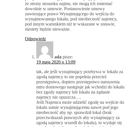
że strony stosunku najmu, nie mogą ich zmieniać
dowolnie w umowie. Postanowienie umowy
zawierające prawo Wynajmującego do wejścia do
wynajmowanego lokalu, pod nieobecność najemcy,
pod innym warunkiem niż te wskazane w ustawie,
niestety będzie nieważne.
Odpowiedz
ada
pisze:
19 maja 2020 o 13:09
tak, ale jeśli wynajmujący przebywa w lokalu za
zgodą najemcy to nie popełnia przecież
przestępstwa, dopiero przestępstwo naruszenia
miru domowego następuje jak wchodzi do lokalu
bez zgody najemcy lub lokalu na żądanie
najemcy nie opuszcza….
Jeśli Najemca może udzielić zgodę na wejście do
lokalu ustnie wynajmującemu nawet pod jego
nieobecność aby np. sprawdził lokal (brak
przeciwskazań prawnych aby wynajmujący za
zgodą najemcy wszedł do lokalu), to wydaje się