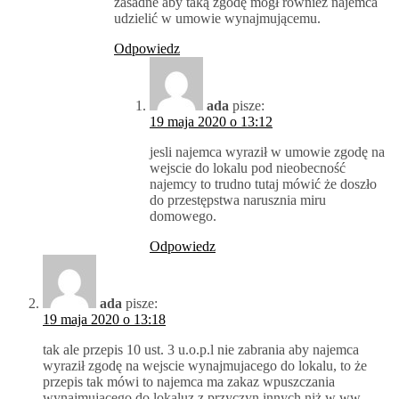
zasadne aby taką zgodę mógł również najemca
udzielić w umowie wynajmującemu.
Odpowiedz
ada
pisze:
19 maja 2020 o 13:12
jesli najemca wyraził w umowie zgodę na
wejscie do lokalu pod nieobecność
najemcy to trudno tutaj mówić że doszło
do przestępstwa narusznia miru
domowego.
Odpowiedz
ada
pisze:
19 maja 2020 o 13:18
tak ale przepis 10 ust. 3 u.o.p.l nie zabrania aby najemca
wyraził zgodę na wejscie wynajmujacego do lokalu, to że
przepis tak mówi to najemca ma zakaz wpuszczania
wynajmujacego do lokaluz z przyczyn innych niż w ww.