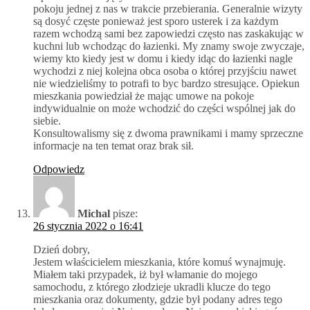
pokoju jednej z nas w trakcie przebierania. Generalnie wizyty
są dosyć częste ponieważ jest sporo usterek i za każdym
razem wchodzą sami bez zapowiedzi często nas zaskakując w
kuchni lub wchodząc do łazienki. My znamy swoje zwyczaje,
wiemy kto kiedy jest w domu i kiedy idąc do łazienki nagle
wychodzi z niej kolejna obca osoba o której przyjściu nawet
nie wiedzieliśmy to potrafi to byc bardzo stresujące. Opiekun
mieszkania powiedział że mając umowe na pokoje
indywidualnie on może wchodzić do części wspólnej jak do
siebie.
Konsultowalismy się z dwoma prawnikami i mamy sprzeczne
informacje na ten temat oraz brak sił.
Odpowiedz
Michal
pisze:
26 stycznia 2022 o 16:41
Dzień dobry,
Jestem właścicielem mieszkania, które komuś wynajmuję.
Miałem taki przypadek, iż był włamanie do mojego
samochodu, z którego złodzieje ukradli klucze do tego
mieszkania oraz dokumenty, gdzie był podany adres tego