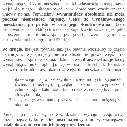
wynajmujący, iż skoro mieszkanie jest ich własnością to mają prawo
wejść do niego i skontrolować je w dowolnym czasie trwania
umowy najmu. Pamiętajmy,
wynajmujący absolutnie nie może
podczas nieobecności najemcy wejść do wynajmowanego
mieszkania, po prostu w celu jego skontrolowania
. Takie
zachowanie, co niektórych nadal szokuje, kwalifikowane jest jako
naruszenie miru domowego i jest przestępstwem ściganym z
oskarżenia publicznego (art. 193 kk).
Po drugie
, nie jest również tak, jak pewnie widzieliby to często
najemcy, iż wynajmujący nie ma absolutnie prawa wejść do
wynajmowanego mieszkania. Istnieją
wyjątkowe sytuacje
kiedy
wynajmujący może, opierając się wprost na treści art. 10 ust. 3
ustawy o ochronie praw lokatorów, wejść do mieszkania i dokonać:
okresowego, a w szczególnie uzasadnionych wypadkach
również doraźnego, przeglądu stanu i wyposażenia
technicznego lokalu oraz ustalenia zakresu niezbędnych prac i
ich wykonania;
zastępczego wykonania przez właściciela prac obciążających
lokatora.
Pamiętać jednak należy, iż ww. działania wynajmującego mogą
mieć miejsce tylko
w obecności najemcy i po wcześniejszym
ustaleniu z nim terminu ich przeprowadzenia.