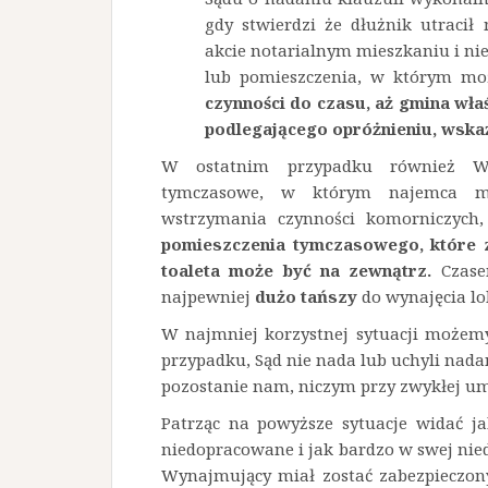
gdy stwierdzi że dłużnik utrac
akcie notarialnym mieszkaniu i ni
lub pomieszczenia, w którym mo
czynności do czasu, aż gmina wła
podlegającego opróżnieniu, wska
W ostatnim przypadku również Wy
tymczasowe, w którym najemca mó
wstrzymania czynności komorniczych
pomieszczenia tymczasowego, które z
toaleta może być na zewnątrz.
Czasem
najpewniej
dużo tańszy
do wynajęcia lo
W najmniej korzystnej sytuacji możemy
przypadku, Sąd nie nada lub uchyli nad
pozostanie nam, niczym przy zwykłej 
Patrząc na powyższe sytuacje widać j
niedopracowane i jak bardzo w swej nie
Wynajmujący miał zostać zabezpieczon