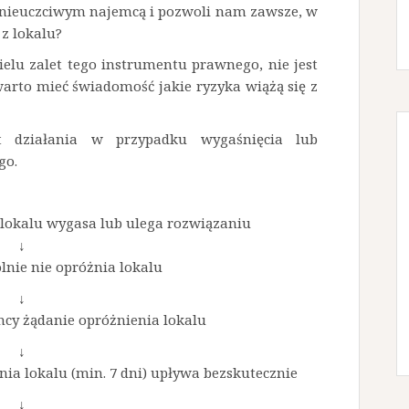
d nieuczciwym najemcą i pozwoli nam zawsze, w
 z lokalu?
wielu zalet tego instrumentu prawnego, nie jest
warto mieć świadomość jakie ryzyka wiążą się z
t działania w przypadku wygaśnięcia lub
go.
okalu wygasa lub ulega rozwiązaniu
↓
nie nie opróżnia lokalu
↓
mcy żądanie opróżnienia lokalu
↓
ia lokalu (min. 7 dni) upływa bezskutecznie
↓