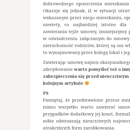
dobrowolnego opuszczenia mieszkania
Okazuje się jednak, iż w sytuacji utr
wskazanym przez niego mieszkaniu, opr
niestety, co najbardziej istotne dl
zawierania tejże umowy, zmniejszymy p
w oświadczeniu załączanym do umowy j
nieruchomość rodziców, której są oni wła
to wynajmowany przez kolegę lokal i jeg
Zawierając umowę najmu okazjonalnego 
zdecydowanie
warto pomyśleć też o in
zabezpieczenia się przed nieuczciwym 
kolejnym artykule
PS
Pamiętaj, że przedstawione przeze mni
mimo wszystko warto zawierać umow
przypadków dodatkowy jej koszt, formal
sobie odstraszają nieuczciwych najemc
atrakcyjnych form zarobkowania.