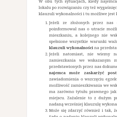
W obu tych sytuacjach, kiedy najemc
lokalu po rozwiązaniu czy też wygaśni
klauzuli wykonalności i tu możliwe jest 
Jeżeli ze złożonych przez na
poinformował nas o utracie moż
mieszkaniu, a kolejnego nie ws
spełnione wszystkie warunki wa
klauzuli wykonalności
na przedsta
Jeżeli natomiast, nie wiemy n
zamieszkania we wskazanym mi
przedstawionych przez nas dokume
najemca może zaskarżyć post
zawiadomienia o wszczęciu egzekuc
możliwość zamieszkiwania we wsk
ma zarówno tytułu prawnego jak
miejscu. Zażalenie to z dużym 
nadaną wcześniej klauzulę wykonal
Może się zdarzyć również i tak, ż
Sądu o nadaniu klauzuli wykonaln