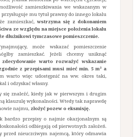
ił możliwość zamieszkiwania we wskazanym w
e przysługuje mu tytuł prawny do innego lokalu
że zamieszkać,
wstrzyma się z dokonaniem
ściwa ze względu na miejsce położenia lokalu
że dłużnikowi tymczasowe pomieszczenie.
najmujący, może wskazać pomieszczenie
głby zamieszkać. Jeżeli chcemy uniknąć
,
zdecydowanie warto rozważyć wskazanie
godnie z przepisami musi mieć min. 5 m² a
 warto więc udostępnić na ww. okres taki,
kal i odzyskać własny.
 się znaleźć, kiedy jak w pierwszym i drugim
aną klauzulę wykonalności. Wtedy tak naprawdę
umowie najmu,
złożyć pozew o eksmisję.
ak bardzo przepisy o najmie okazjonalnym są
doskonałości odbiegają od pierwotnych założeń.
y przed nieuczciwym najemcą, który odmawia