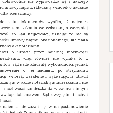
a dobrowolnie nie wyprowadza się z naszego
ęciu umowy najmu, składamy wniosek o nadanie
kilka scenariuszy.
s do Sądu dokumentów wynika, iż najemca
liwość zamieszkania we wskazanym wcześniej
kazał, to
Sąd najpewniej,
uznając że nie są
żności umowy najmu okazjonalnego
, nie nada
wiony akt notarialny.
awet o utracie przez najemcę możliwości
eszkaniu, więc również nie wynika to z
ntów, Sąd nada klauzulę wykonalności, jednak
anowienie o jej nadaniu
, po otrzymaniu
ji, wnosząc zażalenie i wykazując, iż utracił
azanym w akcie notarialnym mieszkaniu i nie
 i możliwości zamieszkania w żadnym innym
prawdopodobieństwem Sąd uwzględni i uchyli
ności.
e najemca nie zażali się jw. na postanowienie
ości, jednak Komornik po wszczęciu egzekucji,