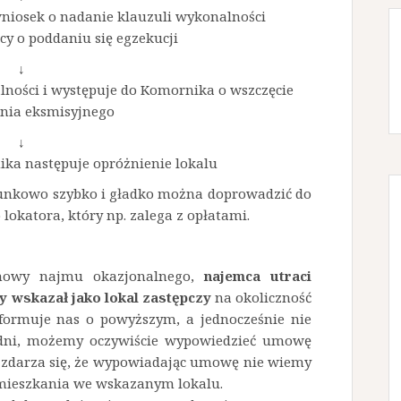
 wniosek o nadanie klauzuli wykonalności
y o poddaniu się egzekucji
↓
lności i występuje do Komornika o wszczęcie
nia eksmisyjnego
↓
ika następuje opróżnienie lokalu
sunkowo szybko i gładko można doprowadzić do
lokatora, który np. zalega z opłatami.
umowy najmu okazjonalnego,
najemca utraci
y wskazał jako lokal zastępczy
na okoliczność
nformuje nas o powyższym, a jednocześnie nie
dni, możemy oczywiście wypowiedzieć umowę
zdarza się, że wypowiadając umowę nie wiemy
amieszkania we wskazanym lokalu.